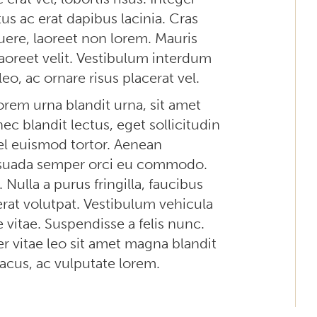
s ac erat dapibus lacinia. Cras
uere, laoreet non lorem. Mauris
aoreet velit. Vestibulum interdum
 leo, ac ornare risus placerat vel.
lorem urna blandit urna, sit amet
c blandit lectus, eget sollicitudin
el euismod tortor. Aenean
lesuada semper orci eu commodo.
 Nulla a purus fringilla, faucibus
at volutpat. Vestibulum vehicula
 vitae. Suspendisse a felis nunc.
 vitae leo sit amet magna blandit
lacus, ac vulputate lorem.